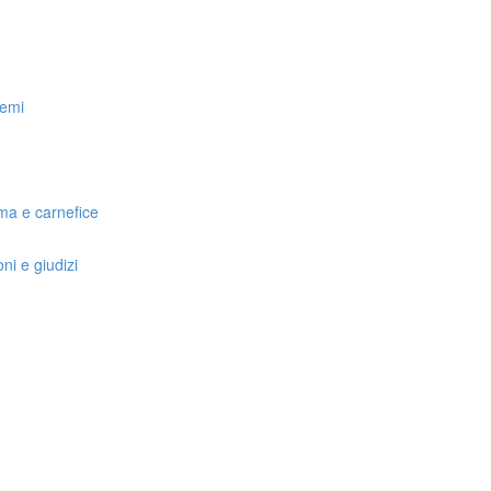
lemi
ima e carnefice
ni e giudizi