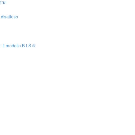
trui
disatteso
 il modello B.I.S.®